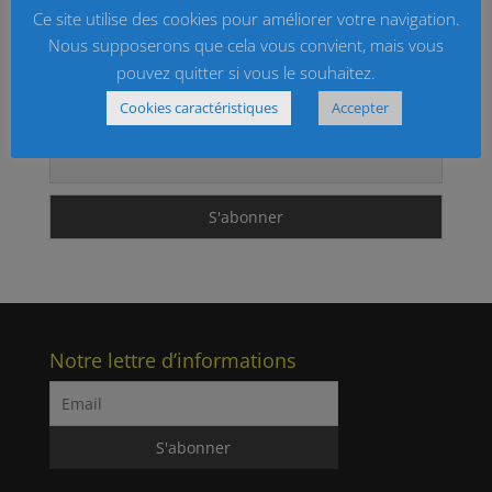
Articles
Ce site utilise des cookies pour améliorer votre navigation.
archivés
Nous supposerons que cela vous convient, mais vous
pouvez quitter si vous le souhaitez.
Inscrivez-vous à la newsletter de Commes
Cookies caractéristiques
Accepter
Email
Notre lettre d’informations