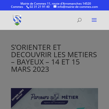
Mairie de Commes 11, route d'Arromanches 14520
Commes
02 31 21 91 40
info@mairie-de-commes.com
Ouvrir la
S’ORIENTER ET
DECOUVRIR LES METIERS
– BAYEUX – 14 ET 15
MARS 2023