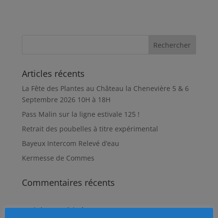
c
a
a
r
e
i
t
t
b
l
s
a
o
A
g
o
p
e
k
p
r
Articles récents
La Fête des Plantes au Château la Chenevière 5 & 6
Septembre 2026 10H à 18H
Pass Malin sur la ligne estivale 125 !
Retrait des poubelles à titre expérimental
Bayeux Intercom Relevé d’eau
Kermesse de Commes
Commentaires récents
Articles archivés