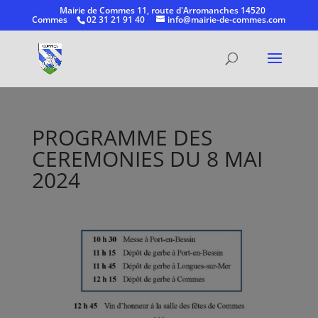
Mairie de Commes 11, route d'Arromanches 14520
Commes
02 31 21 91 40
info@mairie-de-commes.com
Ouvrir la
PROGRAMME DES
CEREMONIES DU 8 MAI
2024