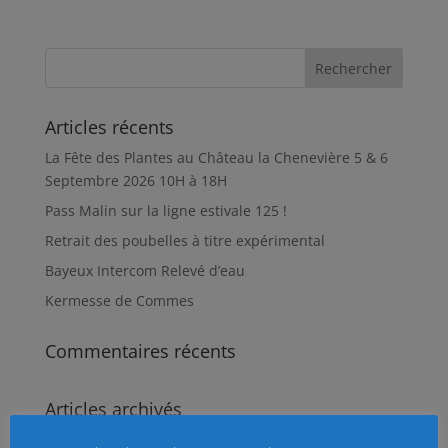
e
i
t
t
b
l
s
a
o
A
g
o
p
e
k
p
r
Articles récents
La Fête des Plantes au Château la Chenevière 5 & 6
Septembre 2026 10H à 18H
Pass Malin sur la ligne estivale 125 !
Retrait des poubelles à titre expérimental
Bayeux Intercom Relevé d’eau
Kermesse de Commes
Commentaires récents
Articles archivés
Articles