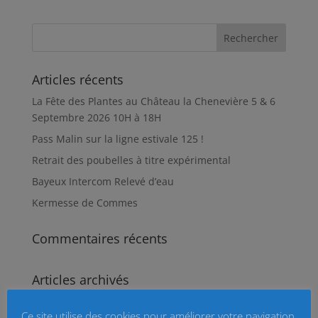
b
l
s
a
o
A
g
o
p
e
k
p
r
Articles récents
La Fête des Plantes au Château la Chenevière 5 & 6
Septembre 2026 10H à 18H
Pass Malin sur la ligne estivale 125 !
Retrait des poubelles à titre expérimental
Bayeux Intercom Relevé d’eau
Kermesse de Commes
Commentaires récents
Articles archivés
Articles
Ce site utilise des cookies pour améliorer votre navigation.
archivés