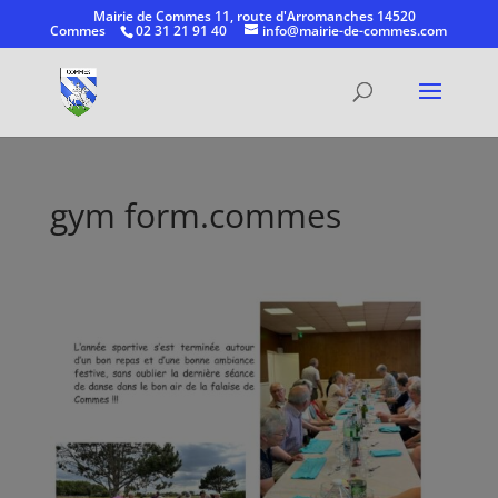
Mairie de Commes 11, route d'Arromanches 14520
Commes
02 31 21 91 40
info@mairie-de-commes.com
Ouvrir la
gym form.commes