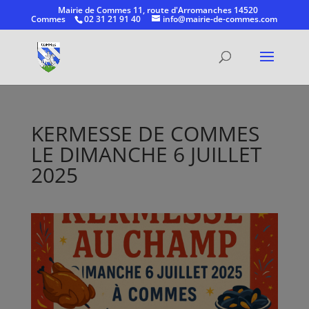
Mairie de Commes 11, route d'Arromanches 14520
Commes
02 31 21 91 40
info@mairie-de-commes.com
Ouvrir la
KERMESSE DE COMMES
LE DIMANCHE 6 JUILLET
2025