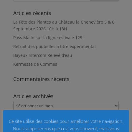
Articles récents
La Fête des Plantes au Château la Chenevière 5 & 6
Septembre 2026 10H à 18H
Pass Malin sur la ligne estivale 125 !
Retrait des poubelles à titre expérimental
Bayeux Intercom Relevé d’eau
Kermesse de Commes
Commentaires récents
Articles archivés
Articles
archivés
Inscrivez-vous à la newsletter de Commes
Ce site utilise des cookies pour améliorer votre navigation.
Nous supposerons que cela vous convient, mais vous