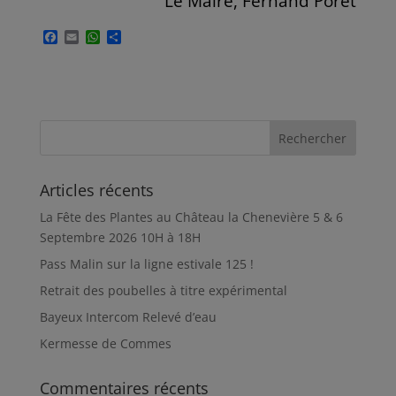
Le Maire, Fernand Poret
F
E
W
P
a
m
h
a
c
a
a
r
e
i
t
t
b
l
s
a
o
A
g
o
p
e
k
p
r
Articles récents
La Fête des Plantes au Château la Chenevière 5 & 6
Septembre 2026 10H à 18H
Pass Malin sur la ligne estivale 125 !
Retrait des poubelles à titre expérimental
Bayeux Intercom Relevé d’eau
Kermesse de Commes
Commentaires récents