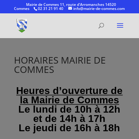
Mairie de Commes 11, route d'Arromanches 14520
Commes
02 31 21 91 40
info@mairie-de-commes.com
Ouvrir la
HORAIRES MAIRIE DE
COMMES
Heures d’ouverture de
la Mairie de Commes
Le lundi de 10h à 12h
et de 14h à 17h
Le jeudi de 16h à 18h