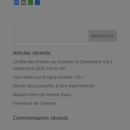
F
E
W
P
a
m
h
a
c
a
a
r
e
i
t
t
b
l
s
a
o
A
g
o
p
e
k
p
r
Articles récents
La Fête des Plantes au Château la Chenevière 5 & 6
Septembre 2026 10H à 18H
Pass Malin sur la ligne estivale 125 !
Retrait des poubelles à titre expérimental
Bayeux Intercom Relevé d’eau
Kermesse de Commes
Commentaires récents