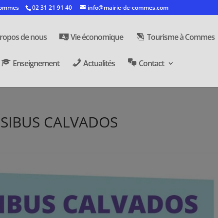
 Commes
02 31 21 91 40
info@mairie-de-commes.com
ropos de nous
Vie économique
Tourisme à Commes
Enseignement
Actualités
Contact
SIBUS CALVADOS