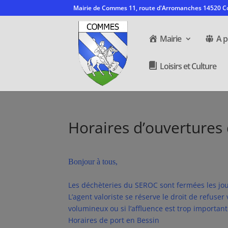
Mairie de Commes 11, route d'Arromanches 14520
Mairie
A p
Loisirs et Culture
Horaires d’ouvertures
Bonjour à tous,
Les déchèteries du SEROC sont fermées les jou
L’agent valoriste se réserve le droit de refuse
volumineux ou si l’affluence est trop important
Horaires de port en Bessin