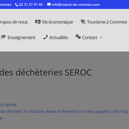
 Commes
02 31 21 91 40
info@mairie-de-commes.com
ropos de nous
Vie économique
Tourisme à Commes
Enseignement
Actualités
Contact
 des déchèteries SEROC
rs fériés.
r vos déchets 10 minutes avant la fermeture si vos apports sont trop
e.