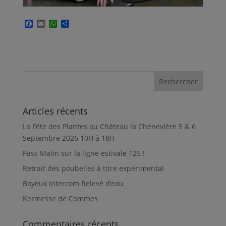
F
E
W
P
a
m
h
a
c
a
a
r
e
i
t
t
b
l
s
a
o
A
g
o
p
e
k
p
r
Articles récents
La Fête des Plantes au Château la Chenevière 5 & 6
Septembre 2026 10H à 18H
Pass Malin sur la ligne estivale 125 !
Retrait des poubelles à titre expérimental
Bayeux Intercom Relevé d’eau
Kermesse de Commes
Commentaires récents